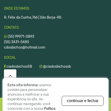
ONDE ESTAMOS
R. Félix da Cunha,766 | São Borja-RS
CONTATO
(55) 99971-0893
(55) 3431-5485
cdosbichos@hotmail.com
SOCIAL
ciadosbichosSB
@ciadosbichossb
Este site informa:
usamos
cookies para personalizar
anúncios e melhorar a sua
experiência no site. Ao
continuar e fechar
continuar navegando, você
concorda com a nossa
Política