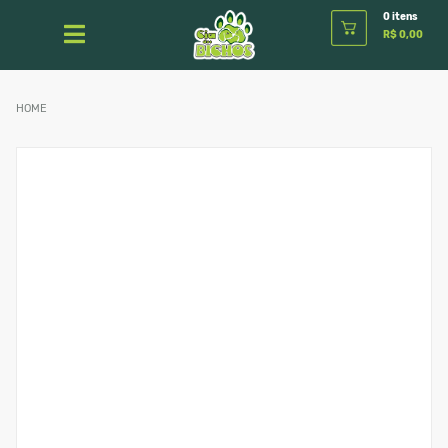
0 itens
R$ 0,00
HOME